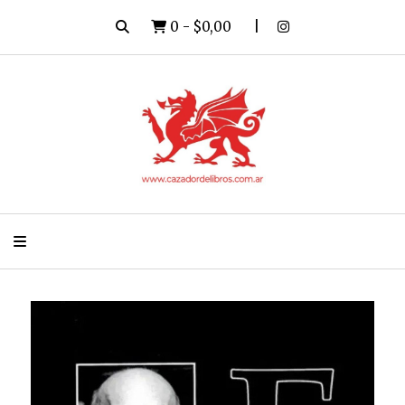
0
-
$0,00