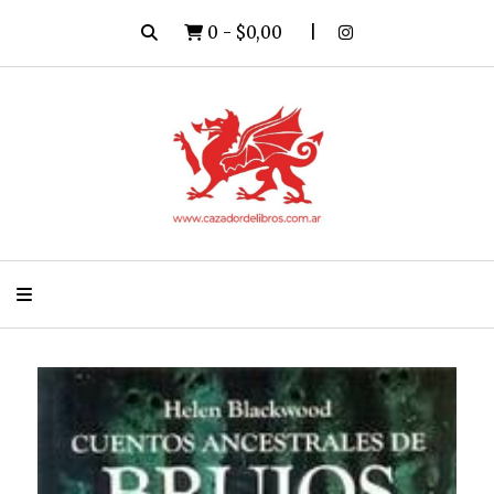
0
-
$0,00