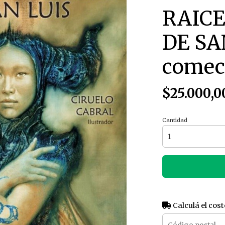
RAIC
DE SAN
comec
$25.000,0
Cantidad
Calculá el cost