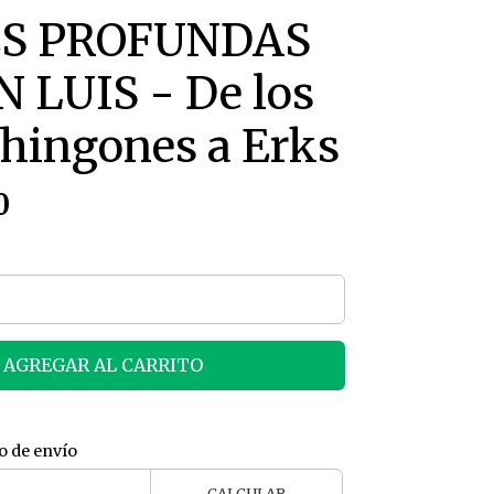
ES PROFUNDAS
 LUIS - De los
hingones a Erks
0
AGREGAR AL CARRITO
o de envío
CALCULAR