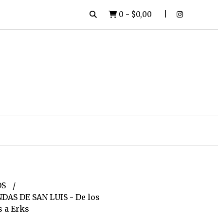
0
-
$0,00
OS
AS DE SAN LUIS - De los
 a Erks