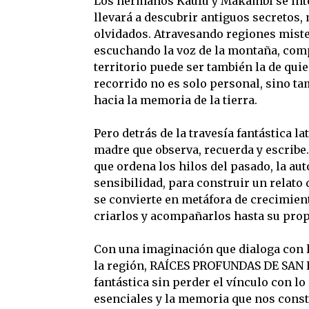
Los hermanos Kaufú y Makambí se inte
llevará a descubrir antiguos secretos,
olvidados. Atravesando regiones miste
escuchando la voz de la montaña, comp
territorio puede ser también la de quie
recorrido no es solo personal, sino tam
hacia la memoria de la tierra.
Pero detrás de la travesía fantástica la
madre que observa, recuerda y escrib
que ordena los hilos del pasado, la aut
sensibilidad, para construir un relato 
se convierte en metáfora de crecimient
criarlos y acompañarlos hasta su prop
Con una imaginación que dialoga con la
la región, RAÍCES PROFUNDAS DE SAN LU
fantástica sin perder el vínculo con lo 
esenciales y la memoria que nos const