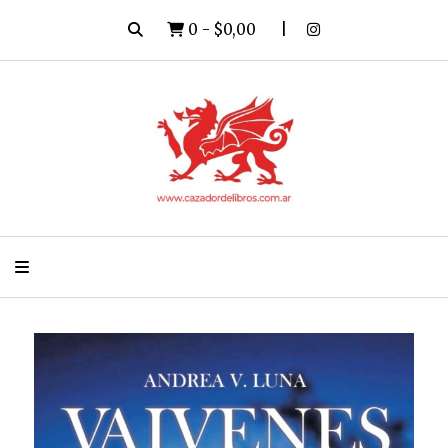
0
-
$0,00